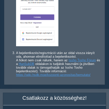
A bejelentkezés/regisztráció után az oldal vissza irányít
oda, ahonnan elindítottad a bejelentkezést.
A fiókot nem csak nálunk, hanem az
Issho Tosho Fórum
és
a
HunSubDB
oldalakon is tudjátok használni (a jövőben
további olalak is támogathatják az Issho Tosho
bejelentkezést). További információ:
https://wiki.hsdb.moe/kozponti-azonositas/bemutato/
Csatlakozz a közösséghez!