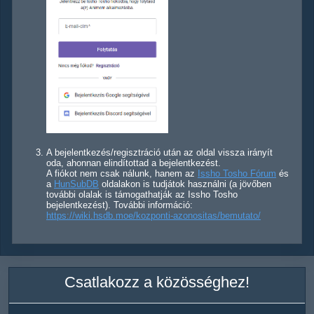
A bejelentkezés/regisztráció után az oldal vissza irányít
oda, ahonnan elindítottad a bejelentkezést.
A fiókot nem csak nálunk, hanem az
Issho Tosho Fórum
és
a
HunSubDB
oldalakon is tudjátok használni (a jövőben
további olalak is támogathatják az Issho Tosho
bejelentkezést). További információ:
https://wiki.hsdb.moe/kozponti-azonositas/bemutato/
Csatlakozz a közösséghez!