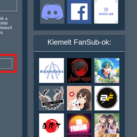
ók a
oldal
ötelező
ra,
Kiemelt FanSub-ok: