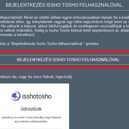
BEJELENTKEZÉS ISSHO TOSHO FELHASZNÁLÓVAL.
lhasználóink! Mivel az utóbbi időben egyre erőszakosabban lépnek fel a kiad
fordítások ellen, így kénytelenek vagyuk egy időre regisztráció mögé tenni az 
. Ha változik a helyzet, akkor felülvizsgáljuk és esetlegesen visszaállítjuk a k
ció nélküli működést. Addig is Issho Tosho fiókkal lehet bejelentkezni az oldal
 menete a következő:
ints a "Bejelentkezés Issho Tosho felhasználóval." gombra:
ntkezz be, vagy ha nincs fiókod, regisztrálj: