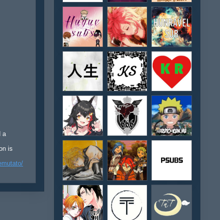
d a
on is
emutato/