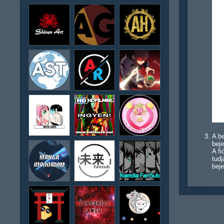
A be
beje
A f
tudj
beje