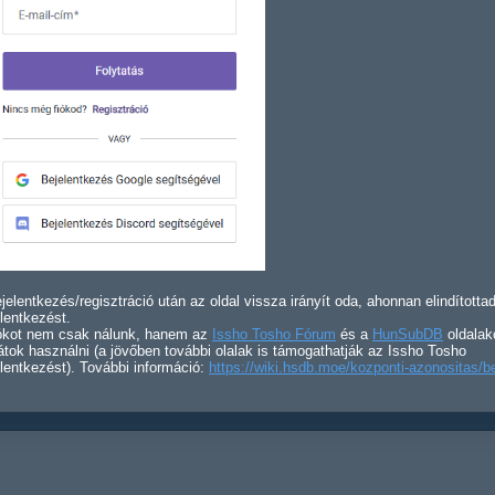
jelentkezés/regisztráció után az oldal vissza irányít oda, ahonnan elindította
lentkezést.
iókot nem csak nálunk, hanem az
Issho Tosho Fórum
és a
HunSubDB
oldalak
átok használni (a jövőben további olalak is támogathatják az Issho Tosho
lentkezést). További információ:
https://wiki.hsdb.moe/kozponti-azonositas/b