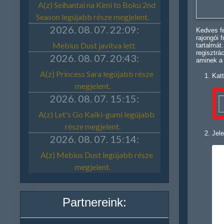
Kedves fe
rajongói 
tartalmát
regisztrá
aminek a
Katt
Jele
Partnereink: