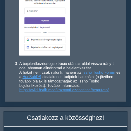
A bejelentkezés/regisztráció után az oldal vissza irányít
oda, ahonnan elindítottad a bejelentkezést.
A fiókot nem csak nálunk, hanem az
Issho Tosho Fórum
és
a
HunSubDB
oldalakon is tudjátok használni (a jövőben
további olalak is támogathatják az Issho Tosho
bejelentkezést). További információ:
https://wiki.hsdb.moe/kozponti-azonositas/bemutato/
Csatlakozz a közösséghez!