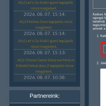
Kedves fe
rajongói 
tartalmát
regisztrá
aminek a
Katt
Jele
Partnereink: