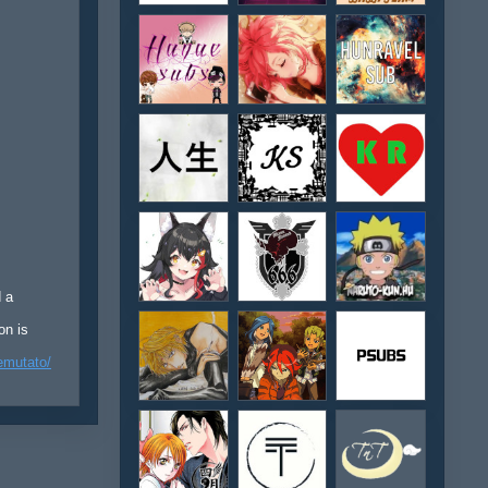
d a
on is
emutato/