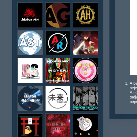
A be
beje
A f
tudj
beje