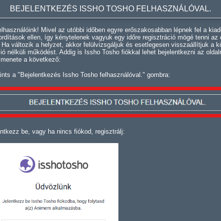
BEJELENTKEZÉS ISSHO TOSHO FELHASZNÁLÓVAL.
lhasználóink! Mivel az utóbbi időben egyre erőszakosabban lépnek fel a kiad
fordítások ellen, így kénytelenek vagyuk egy időre regisztráció mögé tenni az 
. Ha változik a helyzet, akkor felülvizsgáljuk és esetlegesen visszaállítjuk a k
ció nélküli működést. Addig is Issho Tosho fiókkal lehet bejelentkezni az oldal
 menete a következő:
ints a "Bejelentkezés Issho Tosho felhasználóval." gombra:
ntkezz be, vagy ha nincs fiókod, regisztrálj: