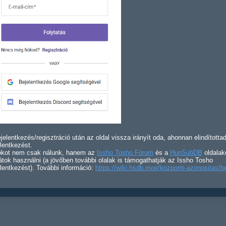
jelentkezés/regisztráció után az oldal vissza irányít oda, ahonnan elindította
lentkezést.
iókot nem csak nálunk, hanem az
Issho Tosho Fórum
és a
HunSubDB
oldalak
átok használni (a jövőben további olalak is támogathatják az Issho Tosho
lentkezést). További információ:
https://wiki.hsdb.moe/kozponti-azonositas/b