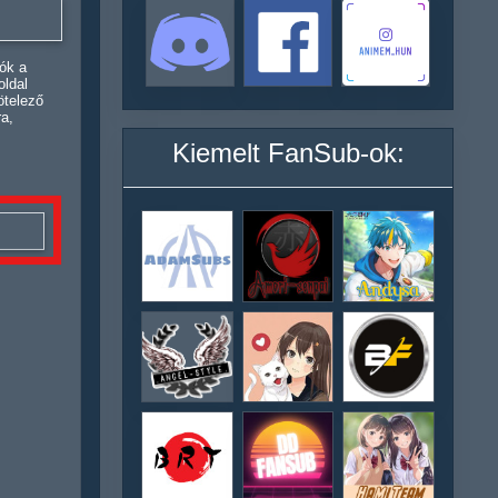
ók a
oldal
ötelező
ra,
Kiemelt FanSub-ok: