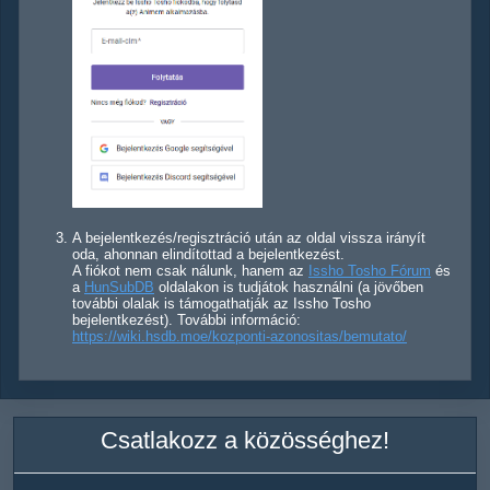
A bejelentkezés/regisztráció után az oldal vissza irányít
oda, ahonnan elindítottad a bejelentkezést.
A fiókot nem csak nálunk, hanem az
Issho Tosho Fórum
és
a
HunSubDB
oldalakon is tudjátok használni (a jövőben
további olalak is támogathatják az Issho Tosho
bejelentkezést). További információ:
https://wiki.hsdb.moe/kozponti-azonositas/bemutato/
Csatlakozz a közösséghez!