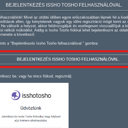
BEJELENTKEZÉS ISSHO TOSHO FELHASZNÁLÓVAL.
lhasználóink! Mivel az utóbbi időben egyre erőszakosabban lépnek fel a kiad
fordítások ellen, így kénytelenek vagyuk egy időre regisztráció mögé tenni az 
. Ha változik a helyzet, akkor felülvizsgáljuk és esetlegesen visszaállítjuk a k
ció nélküli működést. Addig is Issho Tosho fiókkal lehet bejelentkezni az oldal
 menete a következő:
ints a "Bejelentkezés Issho Tosho felhasználóval." gombra:
ntkezz be, vagy ha nincs fiókod, regisztrálj: