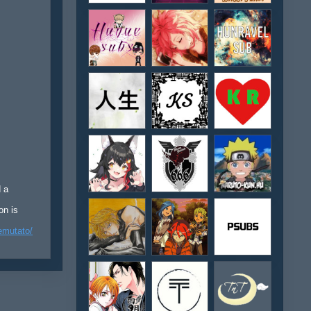
d a
on is
emutato/