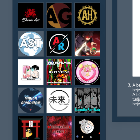
A be
beje
A f
tudj
beje