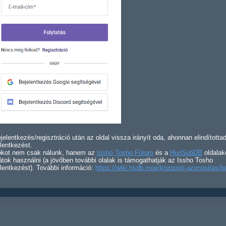
jelentkezés/regisztráció után az oldal vissza irányít oda, ahonnan elindította
lentkezést.
iókot nem csak nálunk, hanem az
Issho Tosho Fórum
és a
HunSubDB
oldalak
átok használni (a jövőben további olalak is támogathatják az Issho Tosho
lentkezést). További információ:
https://wiki.hsdb.moe/kozponti-azonositas/b