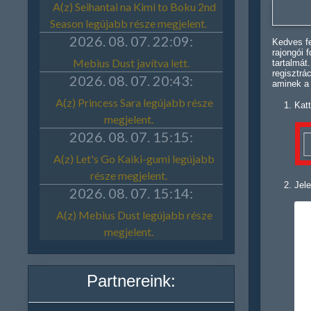
Kedves fe
rajongói 
tartalmát
regisztrá
aminek a
Katt
Jele
Partnereink: