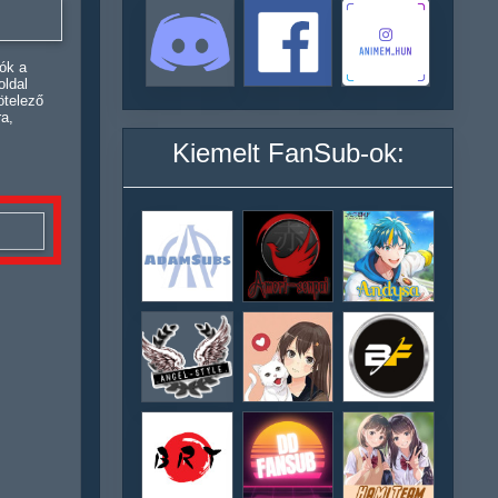
ók a
oldal
ötelező
ra,
Kiemelt FanSub-ok: