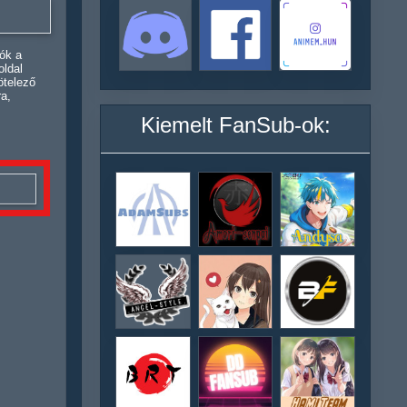
ók a
oldal
ötelező
ra,
Kiemelt FanSub-ok: