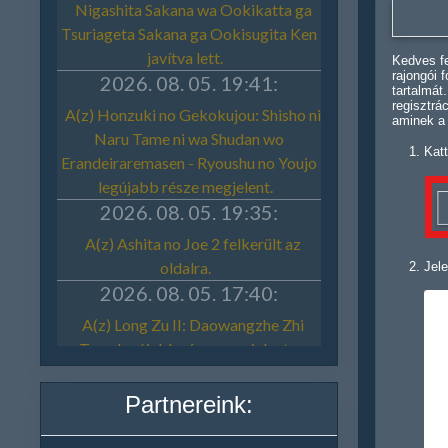
Kedves fe
rajongói 
tartalmát
regisztrá
aminek a
Katt
Jele
Partnereink: