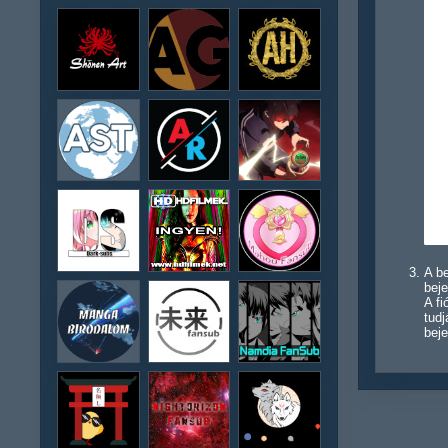
A be
beje
A f
tudj
beje