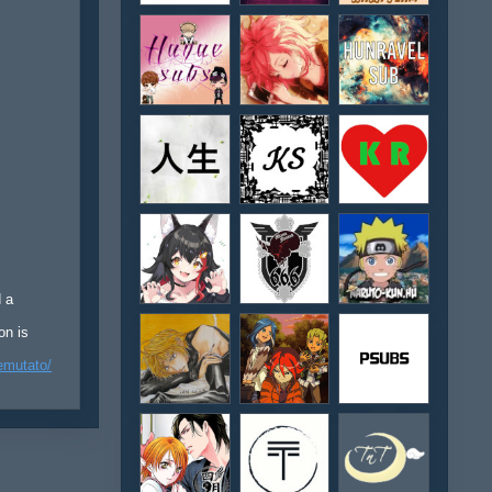
d a
on is
emutato/