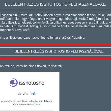
BEJELENTKEZÉS ISSHO TOSHO FELHASZNÁLÓVAL.
lhasználóink! Mivel az utóbbi időben egyre erőszakosabban lépnek fel a kiad
fordítások ellen, így kénytelenek vagyuk egy időre regisztráció mögé tenni az 
. Ha változik a helyzet, akkor felülvizsgáljuk és esetlegesen visszaállítjuk a k
ció nélküli működést. Addig is Issho Tosho fiókkal lehet bejelentkezni az oldal
 menete a következő:
ints a "Bejelentkezés Issho Tosho felhasználóval." gombra:
ntkezz be, vagy ha nincs fiókod, regisztrálj: