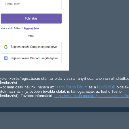
jelentkezés/regisztráció után az oldal vissza irányít oda, ahonnan elindította
lentkezést.
iókot nem csak nálunk, hanem az
Issho Tosho Fórum
és a
HunSubDB
oldalak
átok használni (a jövőben további olalak is támogathatják az Issho Tosho
lentkezést). További információ:
https://wiki.hsdb.moe/kozponti-azonositas/b