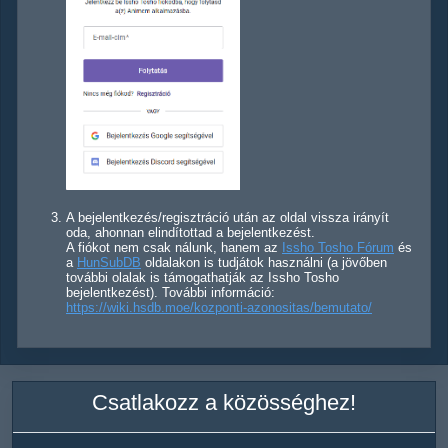
A bejelentkezés/regisztráció után az oldal vissza irányít
oda, ahonnan elindítottad a bejelentkezést.
A fiókot nem csak nálunk, hanem az
Issho Tosho Fórum
és
a
HunSubDB
oldalakon is tudjátok használni (a jövőben
további olalak is támogathatják az Issho Tosho
bejelentkezést). További információ:
https://wiki.hsdb.moe/kozponti-azonositas/bemutato/
Csatlakozz a közösséghez!