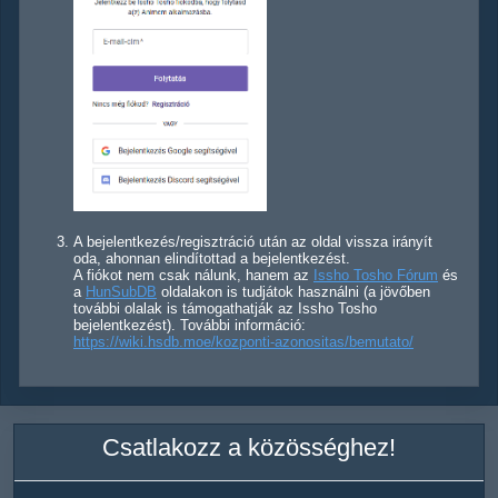
A bejelentkezés/regisztráció után az oldal vissza irányít
oda, ahonnan elindítottad a bejelentkezést.
A fiókot nem csak nálunk, hanem az
Issho Tosho Fórum
és
a
HunSubDB
oldalakon is tudjátok használni (a jövőben
további olalak is támogathatják az Issho Tosho
bejelentkezést). További információ:
https://wiki.hsdb.moe/kozponti-azonositas/bemutato/
Csatlakozz a közösséghez!