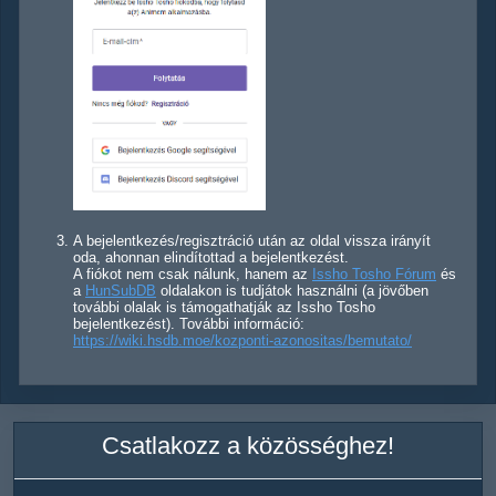
A bejelentkezés/regisztráció után az oldal vissza irányít
oda, ahonnan elindítottad a bejelentkezést.
A fiókot nem csak nálunk, hanem az
Issho Tosho Fórum
és
a
HunSubDB
oldalakon is tudjátok használni (a jövőben
további olalak is támogathatják az Issho Tosho
bejelentkezést). További információ:
https://wiki.hsdb.moe/kozponti-azonositas/bemutato/
Csatlakozz a közösséghez!