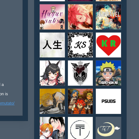
d a
on is
emutato/