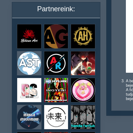
Partnereink:
A be
beje
A f
tudj
beje