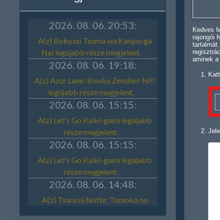
Kedves fe
rajongói 
tartalmát
regisztrá
aminek a
Katt
Jele