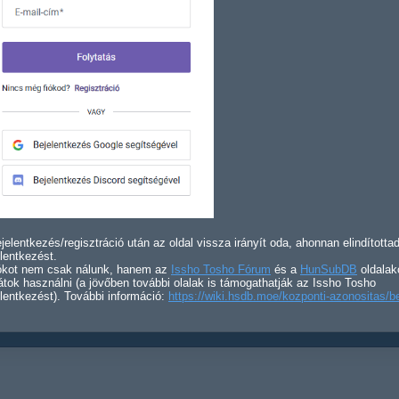
jelentkezés/regisztráció után az oldal vissza irányít oda, ahonnan elindította
lentkezést.
iókot nem csak nálunk, hanem az
Issho Tosho Fórum
és a
HunSubDB
oldalak
átok használni (a jövőben további olalak is támogathatják az Issho Tosho
lentkezést). További információ:
https://wiki.hsdb.moe/kozponti-azonositas/b