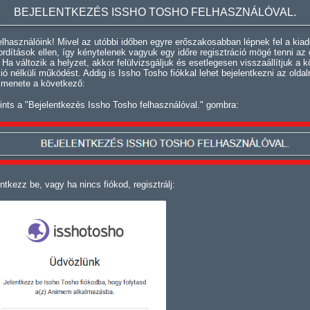
BEJELENTKEZÉS ISSHO TOSHO FELHASZNÁLÓVAL.
lhasználóink! Mivel az utóbbi időben egyre erőszakosabban lépnek fel a kiad
fordítások ellen, így kénytelenek vagyuk egy időre regisztráció mögé tenni az 
. Ha változik a helyzet, akkor felülvizsgáljuk és esetlegesen visszaállítjuk a k
ció nélküli működést. Addig is Issho Tosho fiókkal lehet bejelentkezni az oldal
 menete a következő:
ints a "Bejelentkezés Issho Tosho felhasználóval." gombra:
ntkezz be, vagy ha nincs fiókod, regisztrálj: