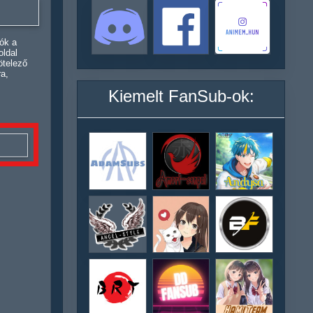
ók a
oldal
ötelező
ra,
Kiemelt FanSub-ok: