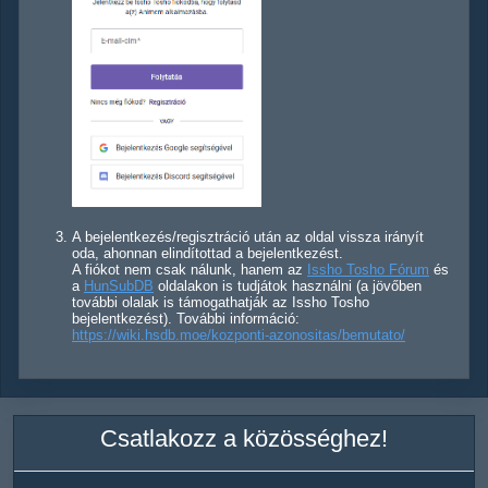
A bejelentkezés/regisztráció után az oldal vissza irányít
oda, ahonnan elindítottad a bejelentkezést.
A fiókot nem csak nálunk, hanem az
Issho Tosho Fórum
és
a
HunSubDB
oldalakon is tudjátok használni (a jövőben
további olalak is támogathatják az Issho Tosho
bejelentkezést). További információ:
https://wiki.hsdb.moe/kozponti-azonositas/bemutato/
Csatlakozz a közösséghez!