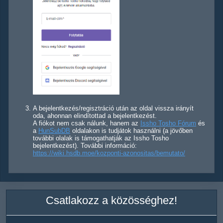
A bejelentkezés/regisztráció után az oldal vissza irányít
oda, ahonnan elindítottad a bejelentkezést.
A fiókot nem csak nálunk, hanem az
Issho Tosho Fórum
és
a
HunSubDB
oldalakon is tudjátok használni (a jövőben
további olalak is támogathatják az Issho Tosho
bejelentkezést). További információ:
https://wiki.hsdb.moe/kozponti-azonositas/bemutato/
Csatlakozz a közösséghez!