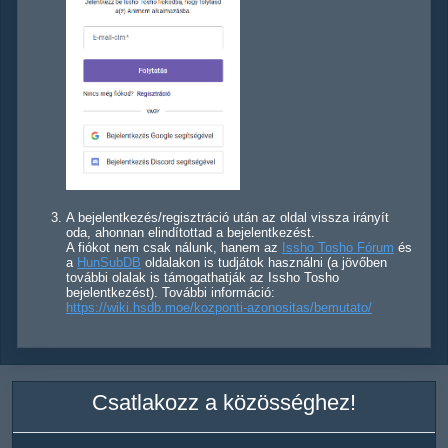
A bejelentkezés/regisztráció után az oldal vissza irányít
oda, ahonnan elindítottad a bejelentkezést.
A fiókot nem csak nálunk, hanem az
Issho Tosho Fórum
és
a
HunSubDB
oldalakon is tudjátok használni (a jövőben
további olalak is támogathatják az Issho Tosho
bejelentkezést). További információ:
https://wiki.hsdb.moe/kozponti-azonositas/bemutato/
Csatlakozz a közösséghez!