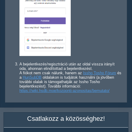
A bejelentkezés/regisztráció után az oldal vissza irányít
oda, ahonnan elindítottad a bejelentkezést.
A fiókot nem csak nálunk, hanem az
Issho Tosho Fórum
és
a
HunSubDB
oldalakon is tudjátok használni (a jövőben
további olalak is támogathatják az Issho Tosho
bejelentkezést). További információ:
https://wiki.hsdb.moe/kozponti-azonositas/bemutato/
Csatlakozz a közösséghez!