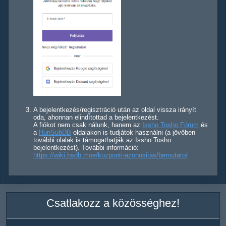
A bejelentkezés/regisztráció után az oldal vissza irányít
oda, ahonnan elindítottad a bejelentkezést.
A fiókot nem csak nálunk, hanem az
Issho Tosho Fórum
és
a
HunSubDB
oldalakon is tudjátok használni (a jövőben
további olalak is támogathatják az Issho Tosho
bejelentkezést). További információ:
https://wiki.hsdb.moe/kozponti-azonositas/bemutato/
Csatlakozz a közösséghez!