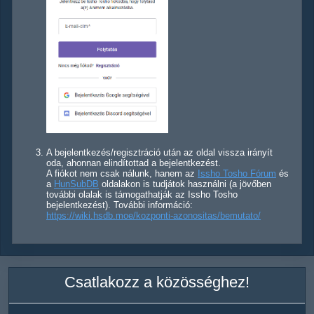
A bejelentkezés/regisztráció után az oldal vissza irányít
oda, ahonnan elindítottad a bejelentkezést.
A fiókot nem csak nálunk, hanem az
Issho Tosho Fórum
és
a
HunSubDB
oldalakon is tudjátok használni (a jövőben
további olalak is támogathatják az Issho Tosho
bejelentkezést). További információ:
https://wiki.hsdb.moe/kozponti-azonositas/bemutato/
Csatlakozz a közösséghez!