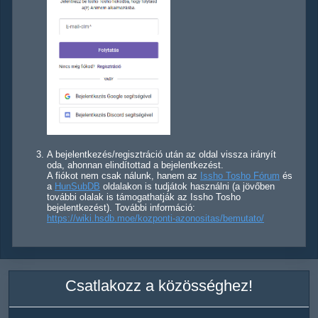
A bejelentkezés/regisztráció után az oldal vissza irányít
oda, ahonnan elindítottad a bejelentkezést.
A fiókot nem csak nálunk, hanem az
Issho Tosho Fórum
és
a
HunSubDB
oldalakon is tudjátok használni (a jövőben
további olalak is támogathatják az Issho Tosho
bejelentkezést). További információ:
https://wiki.hsdb.moe/kozponti-azonositas/bemutato/
Csatlakozz a közösséghez!