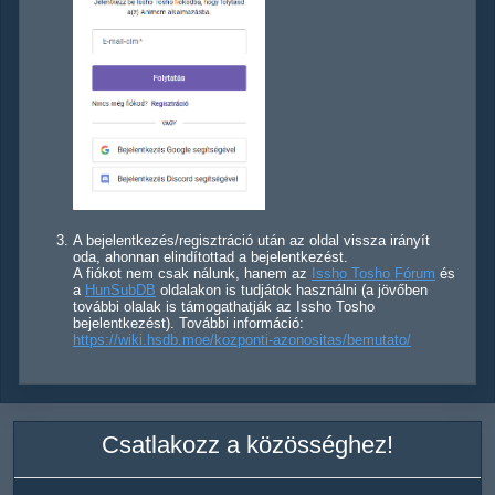
A bejelentkezés/regisztráció után az oldal vissza irányít
oda, ahonnan elindítottad a bejelentkezést.
A fiókot nem csak nálunk, hanem az
Issho Tosho Fórum
és
a
HunSubDB
oldalakon is tudjátok használni (a jövőben
további olalak is támogathatják az Issho Tosho
bejelentkezést). További információ:
https://wiki.hsdb.moe/kozponti-azonositas/bemutato/
Csatlakozz a közösséghez!