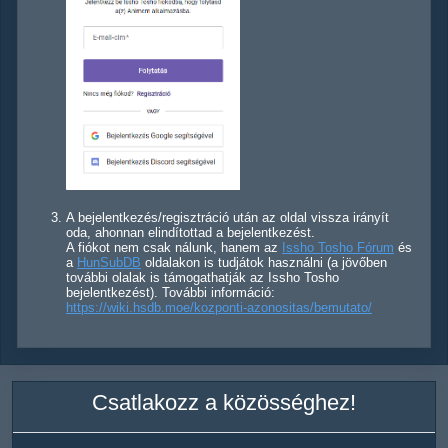
A bejelentkezés/regisztráció után az oldal vissza irányít
oda, ahonnan elindítottad a bejelentkezést.
A fiókot nem csak nálunk, hanem az
Issho Tosho Fórum
és
a
HunSubDB
oldalakon is tudjátok használni (a jövőben
további olalak is támogathatják az Issho Tosho
bejelentkezést). További információ:
https://wiki.hsdb.moe/kozponti-azonositas/bemutato/
Csatlakozz a közösséghez!