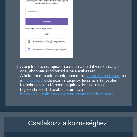
A bejelentkezés/regisztráció után az oldal vissza irányít
oda, ahonnan elindítottad a bejelentkezést.
A fiókot nem csak nálunk, hanem az
Issho Tosho Fórum
és
a
HunSubDB
oldalakon is tudjátok használni (a jövőben
további olalak is támogathatják az Issho Tosho
bejelentkezést). További információ:
https://wiki.hsdb.moe/kozponti-azonositas/bemutato/
Csatlakozz a közösséghez!