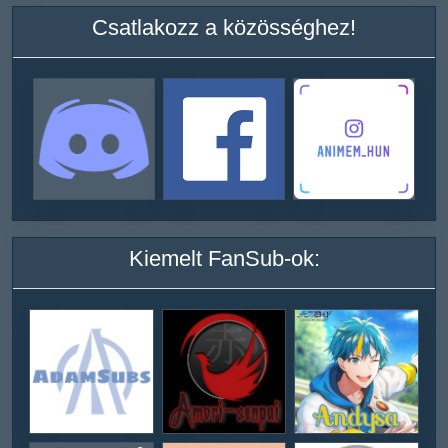
Csatlakozz a közösséghez!
Kiemelt FanSub-ok: