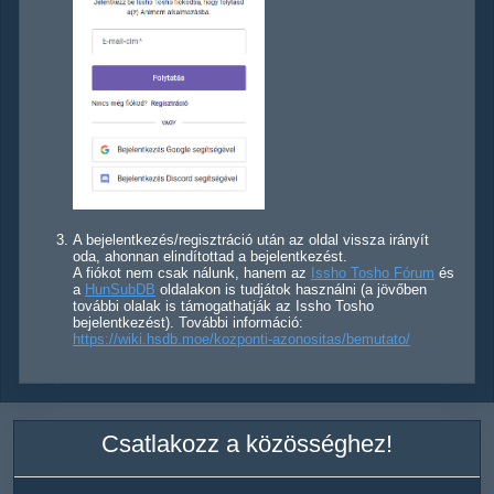
A bejelentkezés/regisztráció után az oldal vissza irányít
oda, ahonnan elindítottad a bejelentkezést.
A fiókot nem csak nálunk, hanem az
Issho Tosho Fórum
és
a
HunSubDB
oldalakon is tudjátok használni (a jövőben
további olalak is támogathatják az Issho Tosho
bejelentkezést). További információ:
https://wiki.hsdb.moe/kozponti-azonositas/bemutato/
Csatlakozz a közösséghez!