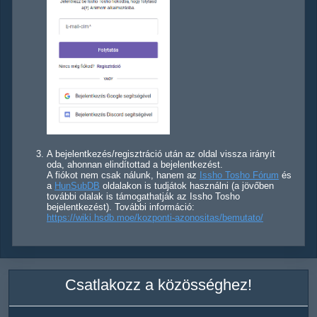
A bejelentkezés/regisztráció után az oldal vissza irányít
oda, ahonnan elindítottad a bejelentkezést.
A fiókot nem csak nálunk, hanem az
Issho Tosho Fórum
és
a
HunSubDB
oldalakon is tudjátok használni (a jövőben
további olalak is támogathatják az Issho Tosho
bejelentkezést). További információ:
https://wiki.hsdb.moe/kozponti-azonositas/bemutato/
Csatlakozz a közösséghez!