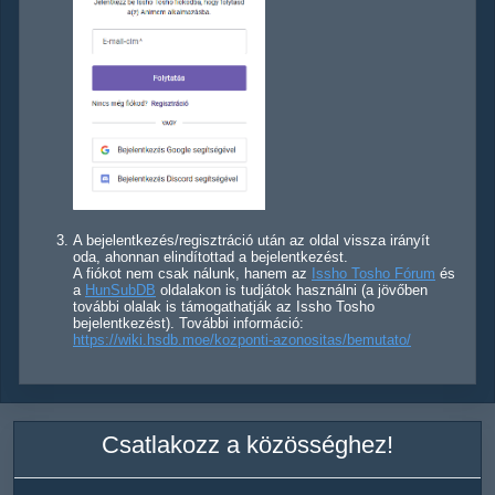
A bejelentkezés/regisztráció után az oldal vissza irányít
oda, ahonnan elindítottad a bejelentkezést.
A fiókot nem csak nálunk, hanem az
Issho Tosho Fórum
és
a
HunSubDB
oldalakon is tudjátok használni (a jövőben
további olalak is támogathatják az Issho Tosho
bejelentkezést). További információ:
https://wiki.hsdb.moe/kozponti-azonositas/bemutato/
Csatlakozz a közösséghez!