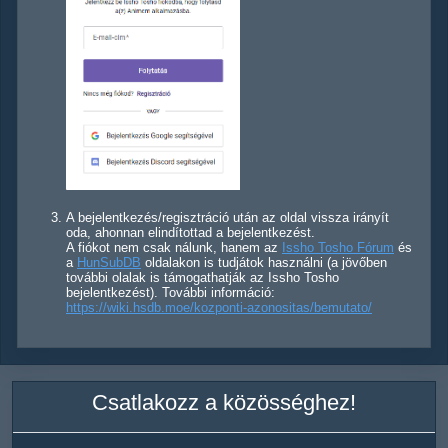
A bejelentkezés/regisztráció után az oldal vissza irányít
oda, ahonnan elindítottad a bejelentkezést.
A fiókot nem csak nálunk, hanem az
Issho Tosho Fórum
és
a
HunSubDB
oldalakon is tudjátok használni (a jövőben
további olalak is támogathatják az Issho Tosho
bejelentkezést). További információ:
https://wiki.hsdb.moe/kozponti-azonositas/bemutato/
Csatlakozz a közösséghez!