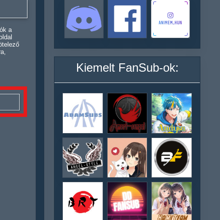
ók a
oldal
ötelező
ra,
Kiemelt FanSub-ok: