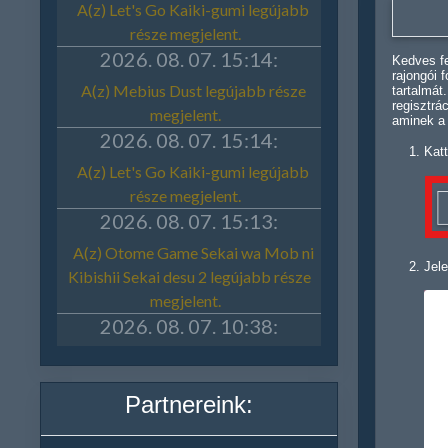
Kedves fe
rajongói 
tartalmát
regisztrá
aminek a
Katt
Jele
Partnereink: