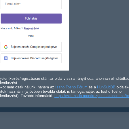
jelentkezés/regisztráció után az oldal vissza irányít oda, ahonnan elindította
lentkezést.
iókot nem csak nálunk, hanem az
Issho Tosho Fórum
és a
HunSubDB
oldalak
átok használni (a jövőben további olalak is támogathatják az Issho Tosho
lentkezést). További információ:
https://wiki.hsdb.moe/kozponti-azonositas/b