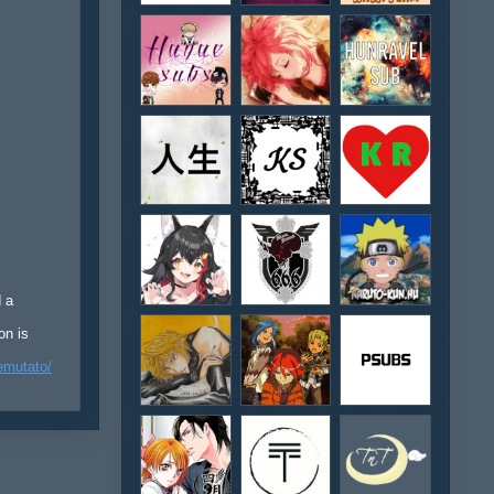
d a
on is
emutato/