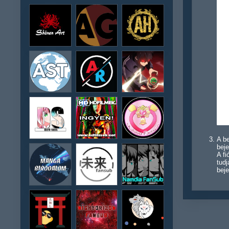
A be
beje
A f
tudj
beje