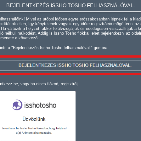
BEJELENTKEZÉS ISSHO TOSHO FELHASZNÁLÓVAL.
lhasználóink! Mivel az utóbbi időben egyre erőszakosabban lépnek fel a kiad
fordítások ellen, így kénytelenek vagyuk egy időre regisztráció mögé tenni az 
. Ha változik a helyzet, akkor felülvizsgáljuk és esetlegesen visszaállítjuk a k
ció nélküli működést. Addig is Issho Tosho fiókkal lehet bejelentkezni az oldal
 menete a következő:
ints a "Bejelentkezés Issho Tosho felhasználóval." gombra:
ntkezz be, vagy ha nincs fiókod, regisztrálj: