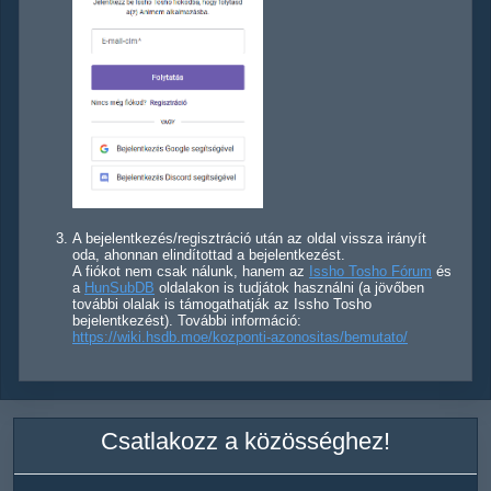
A bejelentkezés/regisztráció után az oldal vissza irányít
oda, ahonnan elindítottad a bejelentkezést.
A fiókot nem csak nálunk, hanem az
Issho Tosho Fórum
és
a
HunSubDB
oldalakon is tudjátok használni (a jövőben
további olalak is támogathatják az Issho Tosho
bejelentkezést). További információ:
https://wiki.hsdb.moe/kozponti-azonositas/bemutato/
Csatlakozz a közösséghez!