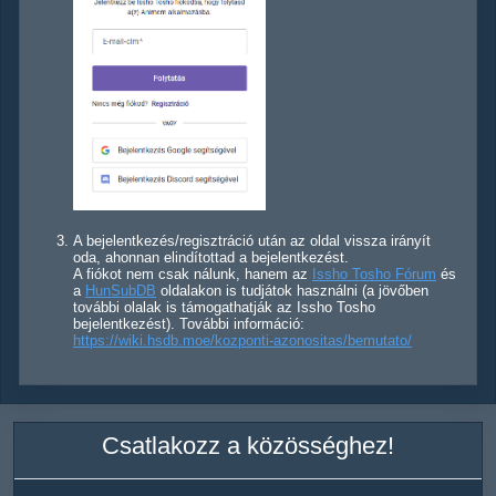
A bejelentkezés/regisztráció után az oldal vissza irányít
oda, ahonnan elindítottad a bejelentkezést.
A fiókot nem csak nálunk, hanem az
Issho Tosho Fórum
és
a
HunSubDB
oldalakon is tudjátok használni (a jövőben
további olalak is támogathatják az Issho Tosho
bejelentkezést). További információ:
https://wiki.hsdb.moe/kozponti-azonositas/bemutato/
Csatlakozz a közösséghez!