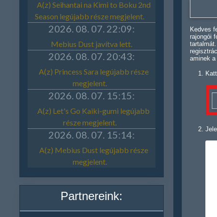
Kedves fe
rajongói 
tartalmát
regisztrá
aminek a
Katt
Jele
Partnereink: