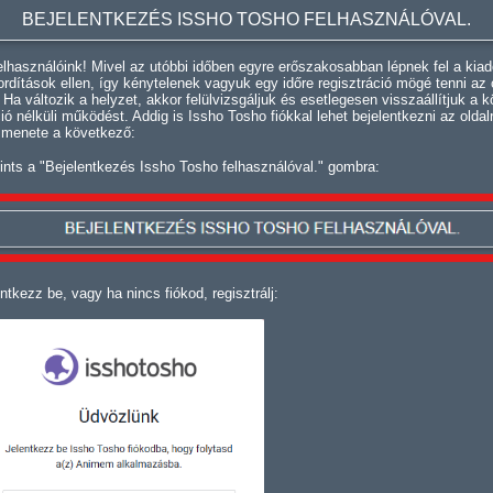
BEJELENTKEZÉS ISSHO TOSHO FELHASZNÁLÓVAL.
lhasználóink! Mivel az utóbbi időben egyre erőszakosabban lépnek fel a kiad
fordítások ellen, így kénytelenek vagyuk egy időre regisztráció mögé tenni az 
. Ha változik a helyzet, akkor felülvizsgáljuk és esetlegesen visszaállítjuk a k
ció nélküli működést. Addig is Issho Tosho fiókkal lehet bejelentkezni az oldal
 menete a következő:
ints a "Bejelentkezés Issho Tosho felhasználóval." gombra:
ntkezz be, vagy ha nincs fiókod, regisztrálj: