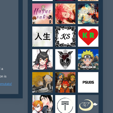
d a
on is
emutato/