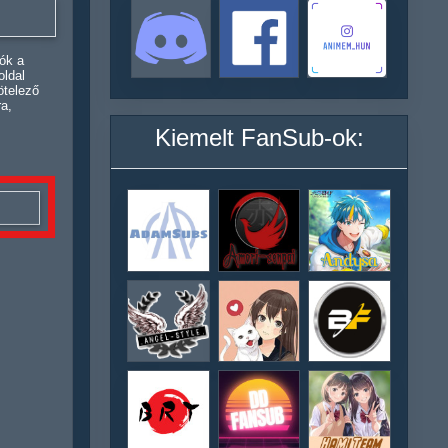
ók a
oldal
ötelező
ra,
Kiemelt FanSub-ok: