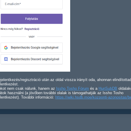
jelentkezés/regisztráció után az oldal vissza irányít oda, ahonnan elindította
lentkezést.
iókot nem csak nálunk, hanem az
Issho Tosho Fórum
és a
HunSubDB
oldalak
átok használni (a jövőben további olalak is támogathatják az Issho Tosho
lentkezést). További információ:
https://wiki.hsdb.moe/kozponti-azonositas/b