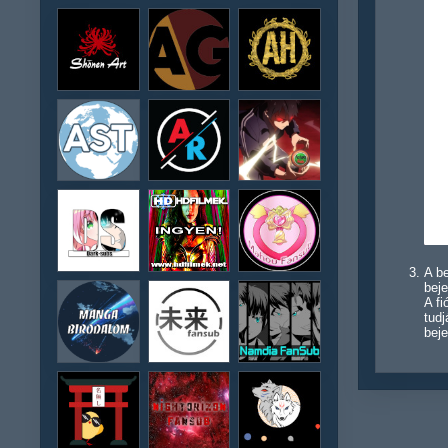
A be
beje
A f
tudj
beje