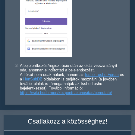
A bejelentkezés/regisztráció után az oldal vissza irányít
oda, ahonnan elindítottad a bejelentkezést.
A fiókot nem csak nálunk, hanem az
Issho Tosho Fórum
és
a
HunSubDB
oldalakon is tudjátok használni (a jövőben
további olalak is támogathatják az Issho Tosho
bejelentkezést). További információ:
https://wiki.hsdb.moe/kozponti-azonositas/bemutato/
Csatlakozz a közösséghez!