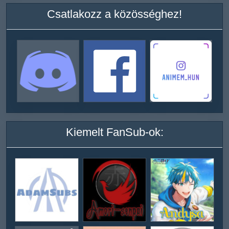
Csatlakozz a közösséghez!
Kiemelt FanSub-ok: