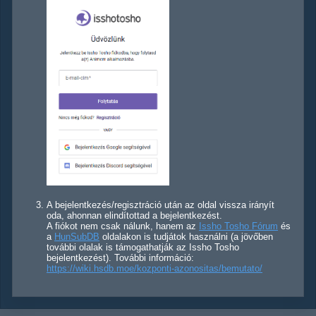
A bejelentkezés/regisztráció után az oldal vissza irányít
oda, ahonnan elindítottad a bejelentkezést.
A fiókot nem csak nálunk, hanem az
Issho Tosho Fórum
és
a
HunSubDB
oldalakon is tudjátok használni (a jövőben
további olalak is támogathatják az Issho Tosho
bejelentkezést). További információ:
https://wiki.hsdb.moe/kozponti-azonositas/bemutato/