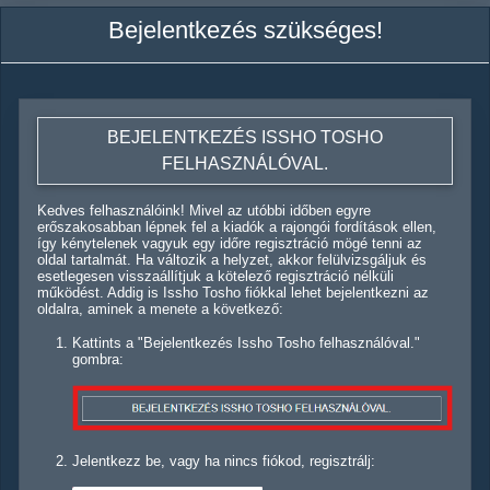
Bejelentkezés szükséges!
BEJELENTKEZÉS ISSHO TOSHO
FELHASZNÁLÓVAL.
Kedves felhasználóink! Mivel az utóbbi időben egyre
erőszakosabban lépnek fel a kiadók a rajongói fordítások ellen,
így kénytelenek vagyuk egy időre regisztráció mögé tenni az
oldal tartalmát. Ha változik a helyzet, akkor felülvizsgáljuk és
esetlegesen visszaállítjuk a kötelező regisztráció nélküli
működést. Addig is Issho Tosho fiókkal lehet bejelentkezni az
oldalra, aminek a menete a következő:
Kattints a "Bejelentkezés Issho Tosho felhasználóval."
gombra:
Jelentkezz be, vagy ha nincs fiókod, regisztrálj: