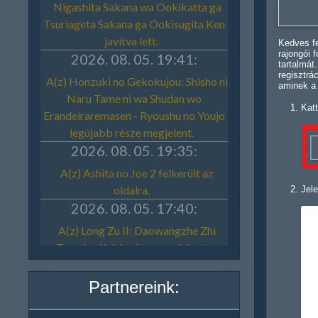
Kedves fe
rajongói 
tartalmát
regisztrá
aminek a
Katt
Jele
Partnereink: