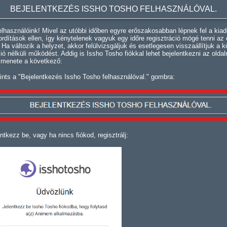
BEJELENTKEZÉS ISSHO TOSHO FELHASZNÁLÓVAL.
lhasználóink! Mivel az utóbbi időben egyre erőszakosabban lépnek fel a kiad
fordítások ellen, így kénytelenek vagyuk egy időre regisztráció mögé tenni az 
. Ha változik a helyzet, akkor felülvizsgáljuk és esetlegesen visszaállítjuk a k
ció nélküli működést. Addig is Issho Tosho fiókkal lehet bejelentkezni az oldal
 menete a következő:
ints a "Bejelentkezés Issho Tosho felhasználóval." gombra:
ntkezz be, vagy ha nincs fiókod, regisztrálj: