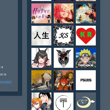
d a
on is
emutato/