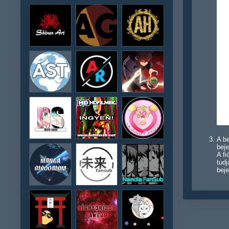
A be
beje
A f
tudj
beje