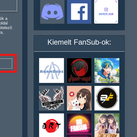
ók a
oldal
ötelező
ra,
Kiemelt FanSub-ok: