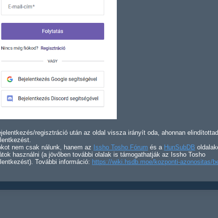
jelentkezés/regisztráció után az oldal vissza irányít oda, ahonnan elindította
lentkezést.
iókot nem csak nálunk, hanem az
Issho Tosho Fórum
és a
HunSubDB
oldalak
átok használni (a jövőben további olalak is támogathatják az Issho Tosho
lentkezést). További információ:
https://wiki.hsdb.moe/kozponti-azonositas/b