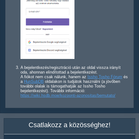
A bejelentkezés/regisztráció után az oldal vissza irányít
oda, ahonnan elindítottad a bejelentkezést.
A fiókot nem csak nálunk, hanem az
Issho Tosho Fórum
és
a
HunSubDB
oldalakon is tudjátok használni (a jövőben
további olalak is támogathatják az Issho Tosho
bejelentkezést). További információ:
https://wiki.hsdb.moe/kozponti-azonositas/bemutato/
Csatlakozz a közösséghez!