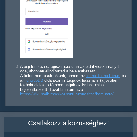
A bejelentkezés/regisztráció után az oldal vissza irányít
oda, ahonnan elindítottad a bejelentkezést.
A fiókot nem csak nálunk, hanem az
Issho Tosho Fórum
és
a
HunSubDB
oldalakon is tudjátok használni (a jövőben
további olalak is támogathatják az Issho Tosho
bejelentkezést). További információ:
https://wiki.hsdb.moe/kozponti-azonositas/bemutato/
Csatlakozz a közösséghez!