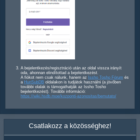
A bejelentkezés/regisztráció után az oldal vissza irányít
oda, ahonnan elindítottad a bejelentkezést.
A fiókot nem csak nálunk, hanem az
Issho Tosho Fórum
és
a
HunSubDB
oldalakon is tudjátok használni (a jövőben
további olalak is támogathatják az Issho Tosho
bejelentkezést). További információ:
https://wiki.hsdb.moe/kozponti-azonositas/bemutato/
Csatlakozz a közösséghez!