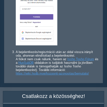
A bejelentkezés/regisztráció után az oldal vissza irányít
oda, ahonnan elindítottad a bejelentkezést.
A fiókot nem csak nálunk, hanem az
Issho Tosho Fórum
és
a
HunSubDB
oldalakon is tudjátok használni (a jövőben
további olalak is támogathatják az Issho Tosho
bejelentkezést). További információ:
https://wiki.hsdb.moe/kozponti-azonositas/bemutato/
Csatlakozz a közösséghez!