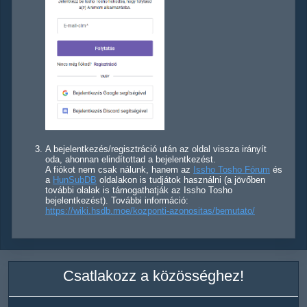
A bejelentkezés/regisztráció után az oldal vissza irányít
oda, ahonnan elindítottad a bejelentkezést.
A fiókot nem csak nálunk, hanem az
Issho Tosho Fórum
és
a
HunSubDB
oldalakon is tudjátok használni (a jövőben
további olalak is támogathatják az Issho Tosho
bejelentkezést). További információ:
https://wiki.hsdb.moe/kozponti-azonositas/bemutato/
Csatlakozz a közösséghez!