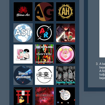
A be
beje
A f
tudj
beje