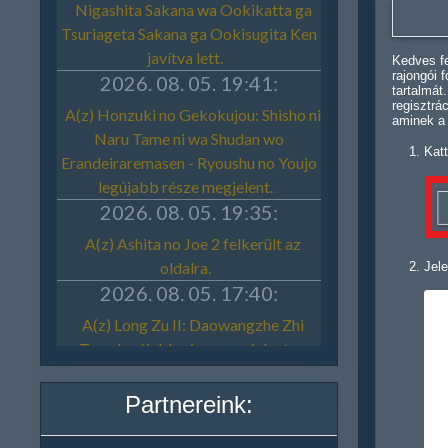
Kedves fe
rajongói 
tartalmát
regisztrá
aminek a
Katt
Jele
Partnereink: