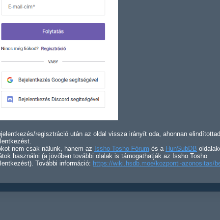
jelentkezés/regisztráció után az oldal vissza irányít oda, ahonnan elindította
lentkezést.
iókot nem csak nálunk, hanem az
Issho Tosho Fórum
és a
HunSubDB
oldalak
átok használni (a jövőben további olalak is támogathatják az Issho Tosho
lentkezést). További információ:
https://wiki.hsdb.moe/kozponti-azonositas/b