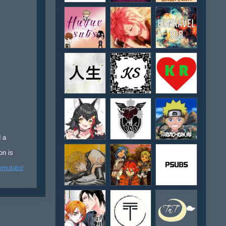
d a
on is
emutato/