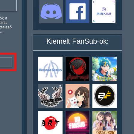
ók a
oldal
ötelező
ra,
Kiemelt FanSub-ok: