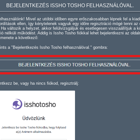
BEJELENTKEZÉS ISSHO TOSHO FELHASZNÁLÓVAL.
lhasználóink! Mivel az utóbbi időben egyre erőszakosabban lépnek fel a kiad
fordítások ellen, így kénytelenek vagyuk egy időre regisztráció mögé tenni az 
. Ha változik a helyzet, akkor felülvizsgáljuk és esetlegesen visszaállítjuk a k
ció nélküli működést. Addig is Issho Tosho fiókkal lehet bejelentkezni az oldal
 menete a következő:
ints a "Bejelentkezés Issho Tosho felhasználóval." gombra:
ntkezz be, vagy ha nincs fiókod, regisztrálj: