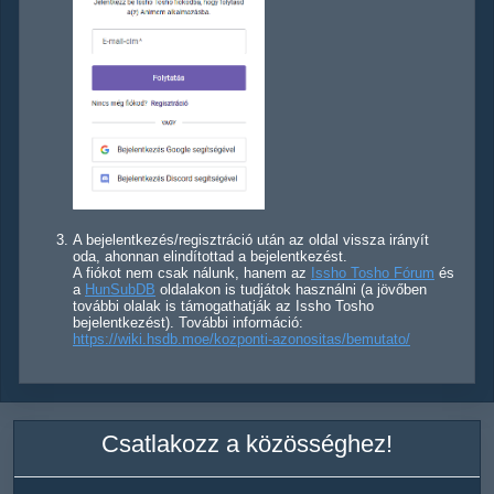
A bejelentkezés/regisztráció után az oldal vissza irányít
oda, ahonnan elindítottad a bejelentkezést.
A fiókot nem csak nálunk, hanem az
Issho Tosho Fórum
és
a
HunSubDB
oldalakon is tudjátok használni (a jövőben
további olalak is támogathatják az Issho Tosho
bejelentkezést). További információ:
https://wiki.hsdb.moe/kozponti-azonositas/bemutato/
Csatlakozz a közösséghez!