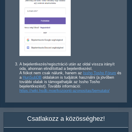
A bejelentkezés/regisztráció után az oldal vissza irányít
oda, ahonnan elindítottad a bejelentkezést.
A fiókot nem csak nálunk, hanem az
Issho Tosho Fórum
és
a
HunSubDB
oldalakon is tudjátok használni (a jövőben
további olalak is támogathatják az Issho Tosho
bejelentkezést). További információ:
https://wiki.hsdb.moe/kozponti-azonositas/bemutato/
Csatlakozz a közösséghez!