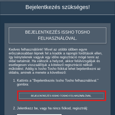
Bejelentkezés szükséges!
BEJELENTKEZÉS ISSHO TOSHO
FELHASZNÁLÓVAL.
Kedves felhasználóink! Mivel az utóbbi időben egyre
erőszakosabban lépnek fel a kiadók a rajongói fordítások ellen,
így kénytelenek vagyuk egy időre regisztráció mögé tenni az
oldal tartalmát. Ha változik a helyzet, akkor felülvizsgáljuk és
esetlegesen visszaállítjuk a kötelező regisztráció nélküli
működést. Addig is Issho Tosho fiókkal lehet bejelentkezni az
oldalra, aminek a menete a következő:
Kattints a "Bejelentkezés Issho Tosho felhasználóval."
gombra:
Jelentkezz be, vagy ha nincs fiókod, regisztrálj: