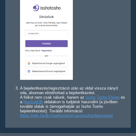
A bejelentkezés/regisztráció után az oldal vissza irányít
oda, ahonnan elindítottad a bejelentkezést.
A fiókot nem csak nálunk, hanem az
Issho Tosho Fórum
és
a
HunSubDB
oldalakon is tudjátok használni (a jövőben
további olalak is támogathatják az Issho Tosho
bejelentkezést). További információ:
https://wiki.hsdb.moe/kozponti-azonositas/bemutato/