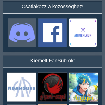
Csatlakozz a közösséghez!
Kiemelt FanSub-ok: