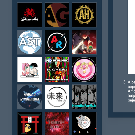
A be
beje
A f
tudj
beje