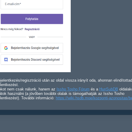
jelentkezés/regisztráció után az oldal vissza irányít oda, ahonnan elindította
lentkezést.
iókot nem csak nálunk, hanem az
Issho Tosho Fórum
és a
HunSubDB
oldalak
átok használni (a jövőben további olalak is támogathatják az Issho Tosho
lentkezést). További információ:
https://wiki.hsdb.moe/kozponti-azonositas/b