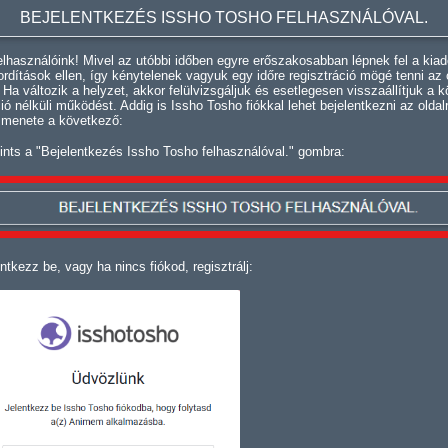
BEJELENTKEZÉS ISSHO TOSHO FELHASZNÁLÓVAL.
lhasználóink! Mivel az utóbbi időben egyre erőszakosabban lépnek fel a kiad
fordítások ellen, így kénytelenek vagyuk egy időre regisztráció mögé tenni az 
. Ha változik a helyzet, akkor felülvizsgáljuk és esetlegesen visszaállítjuk a k
ció nélküli működést. Addig is Issho Tosho fiókkal lehet bejelentkezni az oldal
 menete a következő:
ints a "Bejelentkezés Issho Tosho felhasználóval." gombra:
ntkezz be, vagy ha nincs fiókod, regisztrálj: