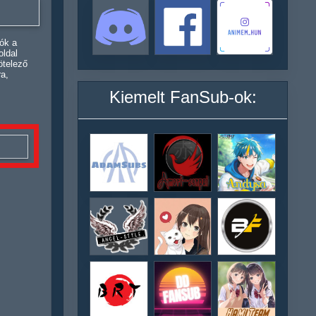
ók a
oldal
ötelező
ra,
Kiemelt FanSub-ok: