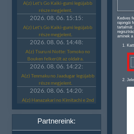
Kedves fe
rajongói 
tartalmát
regisztrá
aminek a
Katt
Jele
Partnereink: