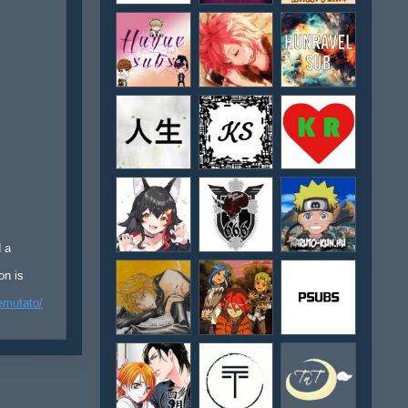
d a
on is
emutato/