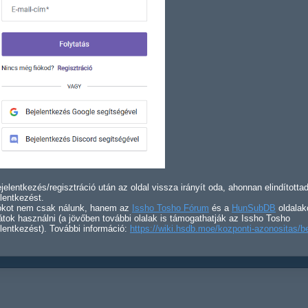
jelentkezés/regisztráció után az oldal vissza irányít oda, ahonnan elindította
lentkezést.
iókot nem csak nálunk, hanem az
Issho Tosho Fórum
és a
HunSubDB
oldalak
átok használni (a jövőben további olalak is támogathatják az Issho Tosho
lentkezést). További információ:
https://wiki.hsdb.moe/kozponti-azonositas/b