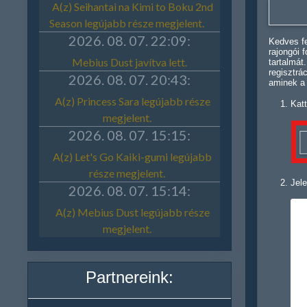
Kedves fe
rajongói 
tartalmát
regisztrá
aminek a
Katt
Jele
Partnereink: