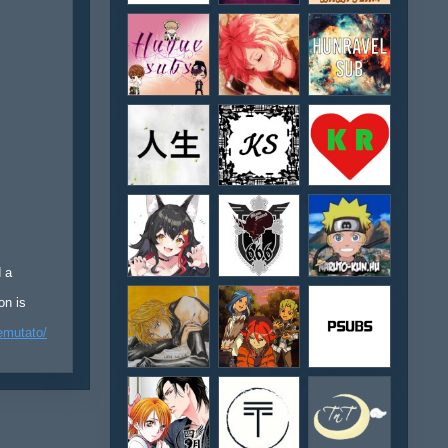
d a
on is
emutato/