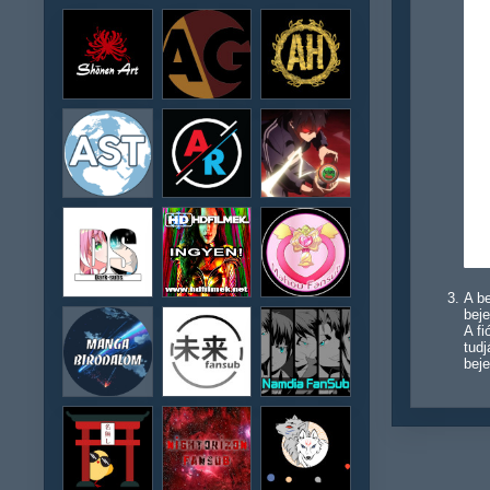
A be
beje
A f
tudj
beje