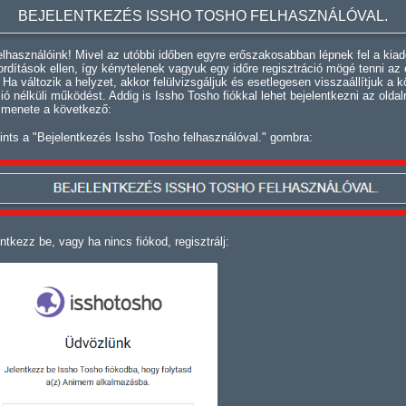
BEJELENTKEZÉS ISSHO TOSHO FELHASZNÁLÓVAL.
lhasználóink! Mivel az utóbbi időben egyre erőszakosabban lépnek fel a kiad
fordítások ellen, így kénytelenek vagyuk egy időre regisztráció mögé tenni az 
. Ha változik a helyzet, akkor felülvizsgáljuk és esetlegesen visszaállítjuk a k
ció nélküli működést. Addig is Issho Tosho fiókkal lehet bejelentkezni az oldal
 menete a következő:
ints a "Bejelentkezés Issho Tosho felhasználóval." gombra:
ntkezz be, vagy ha nincs fiókod, regisztrálj: