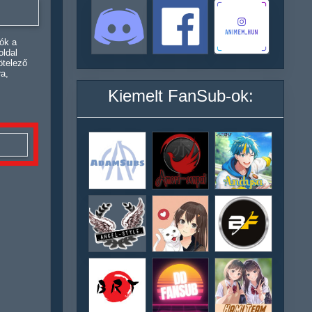
ók a
oldal
ötelező
ra,
Kiemelt FanSub-ok: