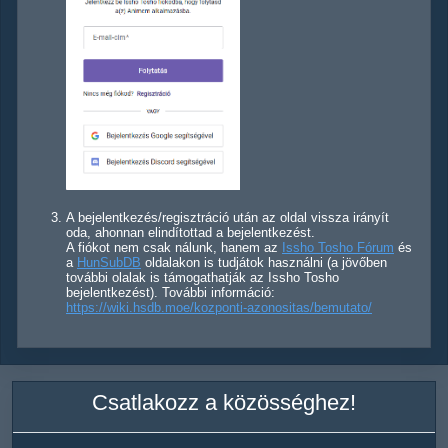
A bejelentkezés/regisztráció után az oldal vissza irányít
oda, ahonnan elindítottad a bejelentkezést.
A fiókot nem csak nálunk, hanem az
Issho Tosho Fórum
és
a
HunSubDB
oldalakon is tudjátok használni (a jövőben
további olalak is támogathatják az Issho Tosho
bejelentkezést). További információ:
https://wiki.hsdb.moe/kozponti-azonositas/bemutato/
Csatlakozz a közösséghez!