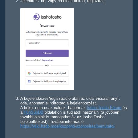
Jelentkezz be, vagy ha nincs fiókod, regisztrálj:
A bejelentkezés/regisztráció után az oldal vissza irányít
oda, ahonnan elindítottad a bejelentkezést.
A fiókot nem csak nálunk, hanem az
Issho Tosho Fórum
és
a
HunSubDB
oldalakon is tudjátok használni (a jövőben
további olalak is támogathatják az Issho Tosho
bejelentkezést). További információ:
https://wiki.hsdb.moe/kozponti-azonositas/bemutato/