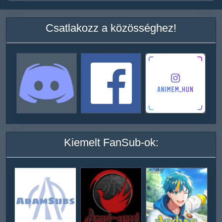
Csatlakozz a közösséghez!
Kiemelt FanSub-ok: