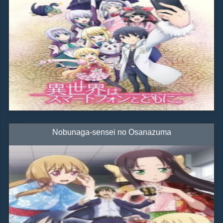
Nobunaga-sensei no Osanazuma