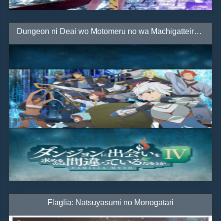
Dungeon ni Deai wo Motomeru no wa Machigatteiru Darou ka IV: Shin Shou - Meikyuu-hen
Flaglia: Natsuyasumi no Monogatari