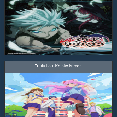
Fuufu Ijou, Koibito Miman.