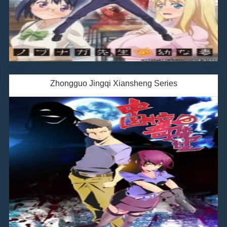
Zhongguo Jingqi Xiansheng Series