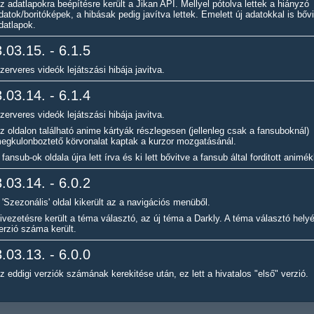
z adatlapokra beépítésre került a Jikan API. Mellyel pótolva lettek a hiányzó
datok/boritóképek, a hibásak pedig javítva lettek. Emelett új adatokkal is bővi
datlapok.
.03.15. - 6.1.5
zerveres videók lejátszási hibája javitva.
.03.14. - 6.1.4
zerveres videók lejátszási hibája javitva.
z oldalon található anime kártyák részlegesen (jellenleg csak a fansuboknál)
egkulonboztető körvonalat kaptak a kurzor mozgatásánál.
 fansub-ok oldala újra lett írva és ki lett bővitve a fansub által forditott animék
.03.14. - 6.0.2
 'Szezonális' oldal kikerült az a navigációs menüből.
ivezetésre került a téma választó, az új téma a Darkly. A téma választó helyé
erzió száma került.
.03.13. - 6.0.0
z eddigi verziók számának kerekitése után, ez lett a hivatalos "első" verzió.