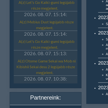
A
a
a
2023
S
2023
S
A
m
A
2023
A
K
v
2023
A
Partnereink: