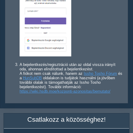
A bejelentkezés/regisztráció után az oldal vissza irányít
oda, ahonnan elindítottad a bejelentkezést.
A fiókot nem csak nálunk, hanem az
Issho Tosho Fórum
és
a
HunSubDB
oldalakon is tudjátok használni (a jövőben
további olalak is támogathatják az Issho Tosho
bejelentkezést). További információ:
https://wiki.hsdb.moe/kozponti-azonositas/bemutato/
Csatlakozz a közösséghez!